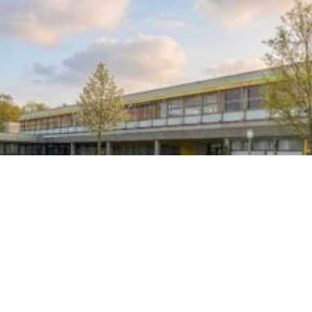
und Vielfalt
Unsere Schule
Lernen Durch Vielfalt Und Gemeinschaft
Schulprofile
Profile, Die Potenziale Entfalten.
Schulblog
Miteinander Stark: