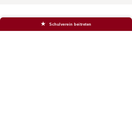
★
Schulverein beitreten
ALLE WICHTIGEN INFOS KOMPAKT IN
UNSEREM FLYER
Alles auf einem Blick