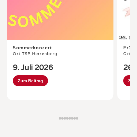
Sommerkonzert
Frühl
Ort:
TSR Herrenberg
Ort:
St
9. Juli 2026
26.
Zum Beitrag
Zum