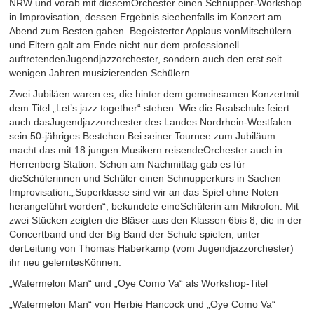
NRW und vorab mit diesemOrchester einen Schnupper-Workshop
in Improvisation, dessen Ergebnis sieebenfalls im Konzert am
Abend zum Besten gaben. Begeisterter Applaus vonMitschülern
und Eltern galt am Ende nicht nur dem professionell
auftretendenJugendjazzorchester, sondern auch den erst seit
wenigen Jahren musizierenden Schülern.
Zwei Jubiläen waren es, die hinter dem gemeinsamen Konzertmit
dem Titel „Let’s jazz together“ stehen: Wie die Realschule feiert
auch dasJugendjazzorchester des Landes Nordrhein-Westfalen
sein 50-jähriges Bestehen.Bei seiner Tournee zum Jubiläum
macht das mit 18 jungen Musikern reisendeOrchester auch in
Herrenberg Station. Schon am Nachmittag gab es für
dieSchülerinnen und Schüler einen Schnupperkurs in Sachen
Improvisation:„Superklasse sind wir an das Spiel ohne Noten
herangeführt worden“, bekundete eineSchülerin am Mikrofon. Mit
zwei Stücken zeigten die Bläser aus den Klassen 6bis 8, die in der
Concertband und der Big Band der Schule spielen, unter
derLeitung von Thomas Haberkamp (vom Jugendjazzorchester)
ihr neu gelerntesKönnen.
„Watermelon Man“ und „Oye Como Va“ als Workshop-Titel
„Watermelon Man“ von Herbie Hancock und „Oye Como Va“