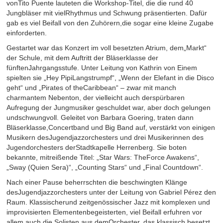
vonTito Puente lauteten die Workshop-Titel, die die rund 40
Jungbläser mit vielRhythmus und Schwung präsentierten. Dafür
gab es viel Beifall von den Zuhörern,die sogar eine kleine Zugabe
einforderten.
Gestartet war das Konzert im voll besetzten Atrium, dem„Markt“
der Schule, mit dem Auftritt der Bläserklasse der
fünftenJahrgangsstufe. Unter Leitung von Kathrin von Einem
spielten sie „Hey PipiLangstrumpf“, „Wenn der Elefant in die Disco
geht“ und „Pirates of theCaribbean“ – zwar mit manch
charmantem Nebenton, der vielleicht auch derspürbaren
Aufregung der Jungmusiker geschuldet war, aber doch gelungen
undschwungvoll. Geleitet von Barbara Goering, traten dann
Bläserklasse,Concertband und Big Band auf, verstärkt von einigen
Musikern desJugendjazzorchesters und drei Musikerinnen des
Jugendorchesters derStadtkapelle Herrenberg. Sie boten
bekannte, mitreißende Titel: „Star Wars: TheForce Awakens“,
„Sway (Quien Sera)“, „Counting Stars“ und „Final Countdown“.
Nach einer Pause beherrschten die beschwingten Klänge
desJugendjazzorchesters unter der Leitung von Gabriel Pérez den
Raum. Klassischerund zeitgenössischer Jazz mit komplexen und
improvisierten Elementenbegeisterten, viel Beifall erfuhren vor
allem auch die Solisten aus demOrchester, das klassisch besetzt