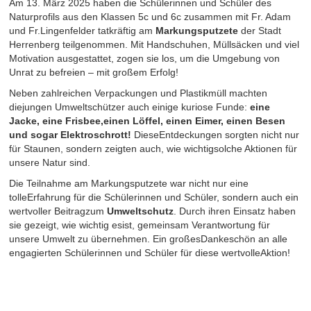
Am 13. März 2025 haben die Schülerinnen und Schüler des
Naturprofils aus den Klassen 5c und 6c zusammen mit Fr. Adam
und Fr.Lingenfelder tatkräftig am
Markungsputzete
der Stadt
Herrenberg teilgenommen. Mit Handschuhen, Müllsäcken und viel
Motivation ausgestattet, zogen sie los, um die Umgebung von
Unrat zu befreien – mit großem Erfolg!
Neben zahlreichen Verpackungen und Plastikmüll machten
diejungen Umweltschützer auch einige kuriose Funde:
eine
Jacke, eine Frisbee,einen Löffel, einen Eimer, einen Besen
und sogar Elektroschrott!
DieseEntdeckungen sorgten nicht nur
für Staunen, sondern zeigten auch, wie wichtigsolche Aktionen für
unsere Natur sind.
Die Teilnahme am Markungsputzete war nicht nur eine
tolleErfahrung für die Schülerinnen und Schüler, sondern auch ein
wertvoller Beitragzum
Umweltschutz
. Durch ihren Einsatz haben
sie gezeigt, wie wichtig esist, gemeinsam Verantwortung für
unsere Umwelt zu übernehmen. Ein großesDankeschön an alle
engagierten Schülerinnen und Schüler für diese wertvolleAktion!